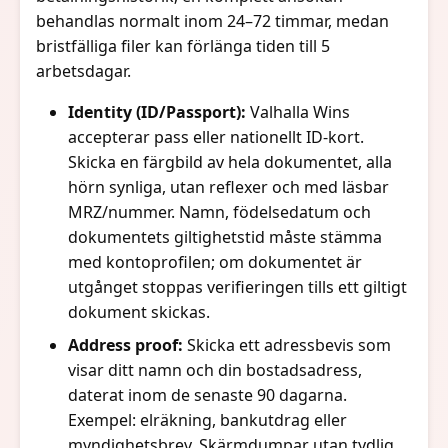
behandlas normalt inom 24–72 timmar, medan
bristfälliga filer kan förlänga tiden till 5
arbetsdagar.
Identity (ID/Passport):
Valhalla Wins
accepterar pass eller nationellt ID-kort.
Skicka en färgbild av hela dokumentet, alla
hörn synliga, utan reflexer och med läsbar
MRZ/nummer. Namn, födelsedatum och
dokumentets giltighetstid måste stämma
med kontoprofilen; om dokumentet är
utgånget stoppas verifieringen tills ett giltigt
dokument skickas.
Address proof:
Skicka ett adressbevis som
visar ditt namn och din bostadsadress,
daterat inom de senaste 90 dagarna.
Exempel: elräkning, bankutdrag eller
myndighetsbrev. Skärmdumpar utan tydlig