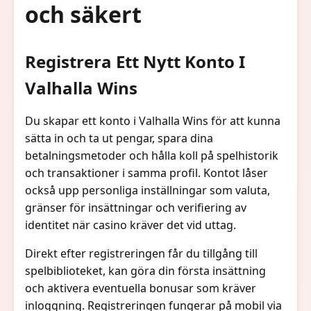
och säkert
Registrera Ett Nytt Konto I
Valhalla Wins
Du skapar ett konto i Valhalla Wins för att kunna
sätta in och ta ut pengar, spara dina
betalningsmetoder och hålla koll på spelhistorik
och transaktioner i samma profil. Kontot låser
också upp personliga inställningar som valuta,
gränser för insättningar och verifiering av
identitet när casino kräver det vid uttag.
Direkt efter registreringen får du tillgång till
spelbiblioteket, kan göra din första insättning
och aktivera eventuella bonusar som kräver
inloggning. Registreringen fungerar på mobil via