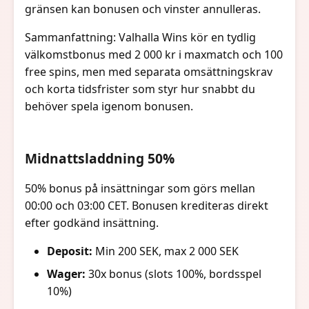
gränsen kan bonusen och vinster annulleras.
Sammanfattning: Valhalla Wins kör en tydlig
välkomstbonus med 2 000 kr i maxmatch och 100
free spins, men med separata omsättningskrav
och korta tidsfrister som styr hur snabbt du
behöver spela igenom bonusen.
Midnattsladdning 50%
50% bonus på insättningar som görs mellan
00:00 och 03:00 CET. Bonusen krediteras direkt
efter godkänd insättning.
Deposit:
Min 200 SEK, max 2 000 SEK
Wager:
30x bonus (slots 100%, bordsspel
10%)