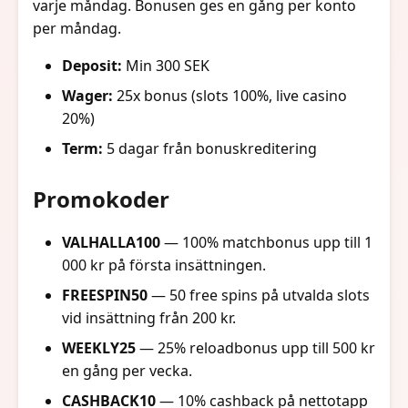
varje måndag. Bonusen ges en gång per konto
per måndag.
Deposit:
Min 300 SEK
Wager:
25x bonus (slots 100%, live casino
20%)
Term:
5 dagar från bonuskreditering
Promokoder
VALHALLA100
— 100% matchbonus upp till 1
000 kr på första insättningen.
FREESPIN50
— 50 free spins på utvalda slots
vid insättning från 200 kr.
WEEKLY25
— 25% reloadbonus upp till 500 kr
en gång per vecka.
CASHBACK10
— 10% cashback på nettotapp