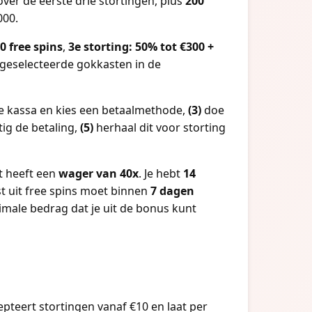
ver de eerste drie stortingen, plus
200
000.
0 free spins
,
3e storting: 50% tot €300 +
 geselecteerde gokkasten in de
e kassa en kies een betaalmethode,
(3)
doe
ig de betaling,
(5)
herhaal dit voor storting
t heeft een
wager van 40x
. Je hebt
14
t uit free spins moet binnen
7 dagen
male bedrag dat je uit de bonus kunt
epteert stortingen vanaf €10 en laat per