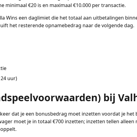
ame minimaal €20 is en maximaal €10.000 per transactie.
lla Wins een daglimiet die het totaal aan uitbetalingen binn
schuift het resterende opnamebedrag naar de volgende dag.
tie
 24 uur)
dspeelvoorwaarden) bij Val
l keer dat je een bonusbedrag moet inzetten voordat je he
wager moet je in totaal €700 inzetten; inzetten tellen allee
koppelt.