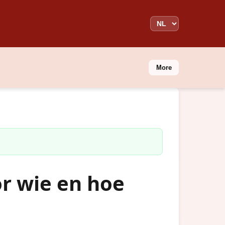
More
or wie en hoe