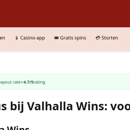
sen
📱 Casino-app
🎟️ Gratis spins
💳 Storten
payout rate
⭐
4.7/5
rating
 bij Valhalla Wins: vo
la Wins